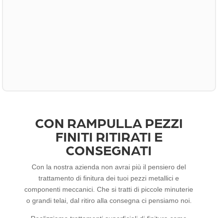
riconsegnartelo trattato in sede sempre con
l’ausilio del nostro parco macchine per il
trasporto e la movimentazione. Le dimensioni
non ci spaventano!
CON RAMPULLA PEZZI
FINITI RITIRATI E
CONSEGNATI
Con la nostra azienda non avrai più il pensiero del
trattamento di finitura dei tuoi pezzi metallici e
componenti meccanici. Che si tratti di piccole minuterie
o grandi telai, dal ritiro alla consegna ci pensiamo noi.