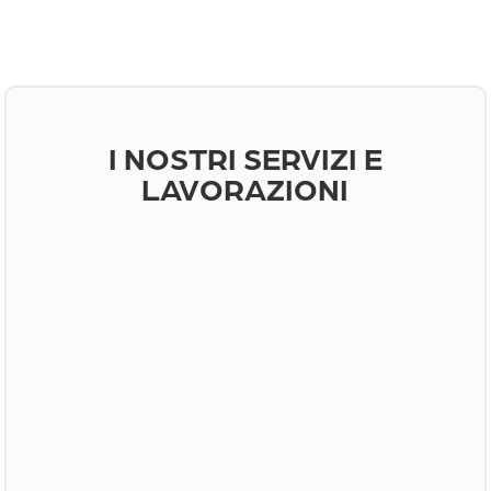
I NOSTRI SERVIZI E
LAVORAZIONI
\
RITIRO MATERIALE
Disponiamo di autocarri scoperti di grandi
dimensioni e di una flotta aziendale attrezzata
per il ritiro presso la sede dei pezzi da trattare e
per il trasporto verso la nostra azienda.